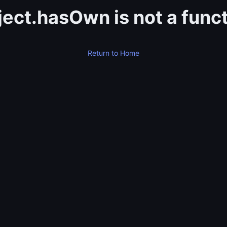
ect.hasOwn is not a func
Return to Home